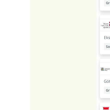
Gr
Ar
Eks
S
Gr
Gö
Gr