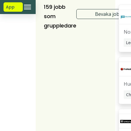
159 jobb
App
Bevaka jobb
som
gruppledare
No
Le
M
El
Te
Ar
Hu
Ch
Gr
Dr
Se