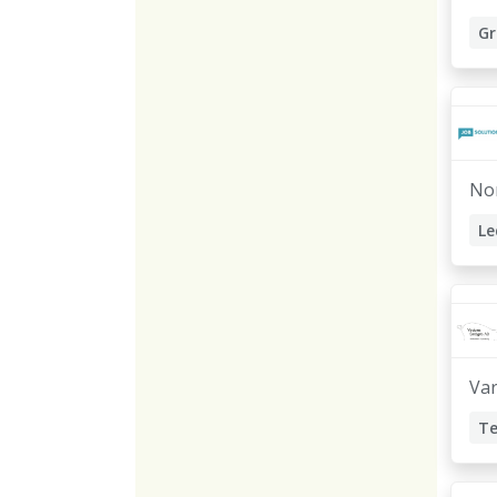
Gr
No
Le
M
El
Te
Ar
Va
Te
Gr