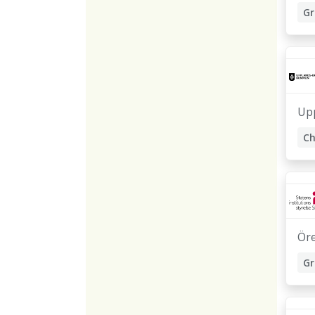
Gr
Up
Ch
S
Gr
Ör
Gr