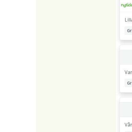
Lil
Gr
Va
Gr
Vå