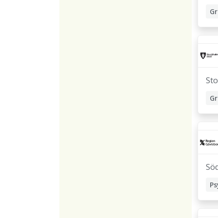
Gr
St
Gr
Sö
Ps
Ha
Gr