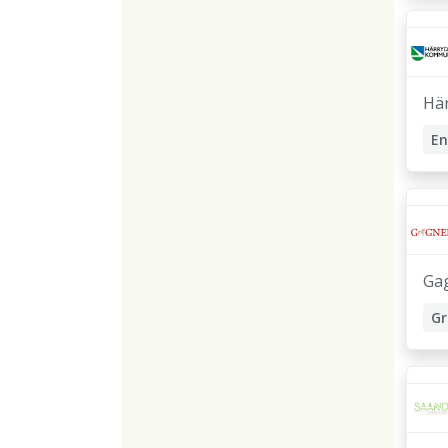
Hä
En
Gr
Ga
Gr