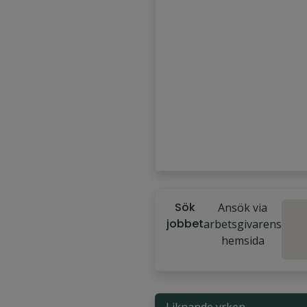
Sök
Ansök via
jobbet
arbetsgivarens
hemsida