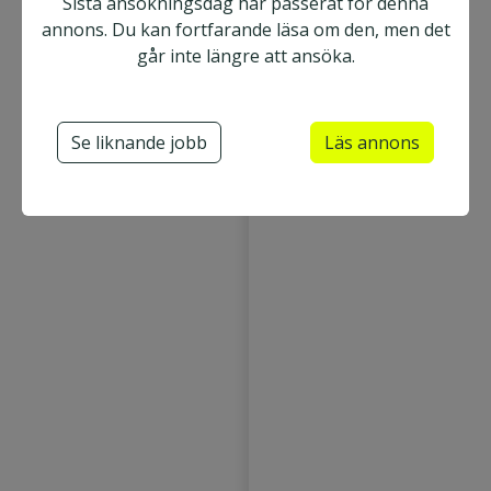
Sista ansökningsdag har passerat för denna
Chef
Projektledare
annons. Du kan fortfarande läsa om den, men det
går inte längre att ansöka.
VD (Verkställande direktör)
Se liknande jobb
Läs annons