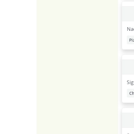
Na
Si
C