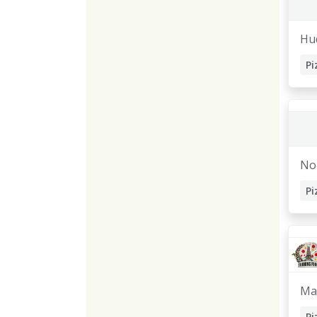
Hu
Nor
Ma