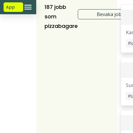
187 jobb
App
Bevaka jobb
som
pizzabagare
Ka
Su