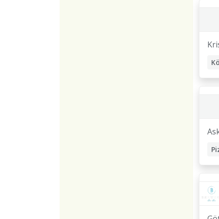
Kri
As
Gö