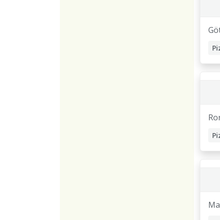
Gö
Ro
Ma