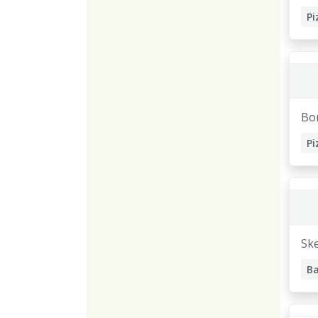
Bo
Ske
B