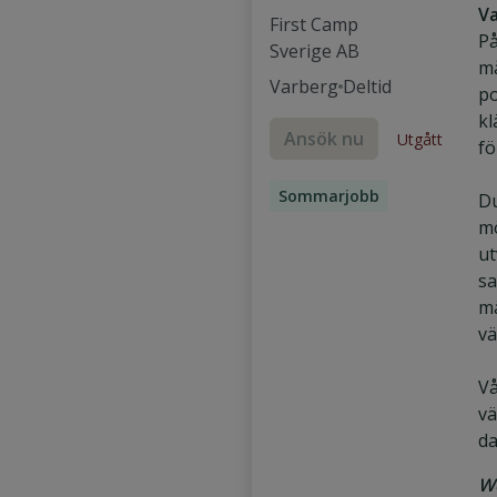
Va
First Camp
På
Sverige AB
må
Varberg
Deltid
po
kl
Ansök nu
Utgått
fö
Sommarjobb
Du
mö
ut
sa
mä
vä
V
vä
da
We