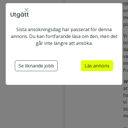
ti
o
Utgått
m
pl
Sista ansökningsdag har passerat för denna
Vi
annons. Du kan fortfarande läsa om den, men det
oc
går inte längre att ansöka.
dä
va
mi
Se liknande jobb
Läs annons
f
W
at
ha
vi
st
mö