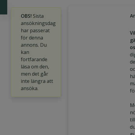
A
OBS!
Sista
ansökningsdag
har passerat
Vi
för denna
gä
annons. Du
o
kan
di
fortfarande
de
läsa om den,
oc
men det går
hä
inte längra att
må
ansöka.
fö
Me
nö
ti
du
gu