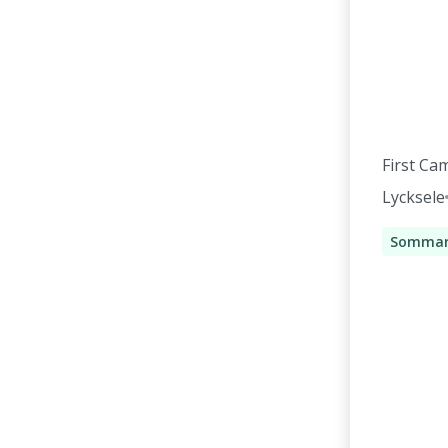
First Ca
Lycksele
Sommar
Recepti