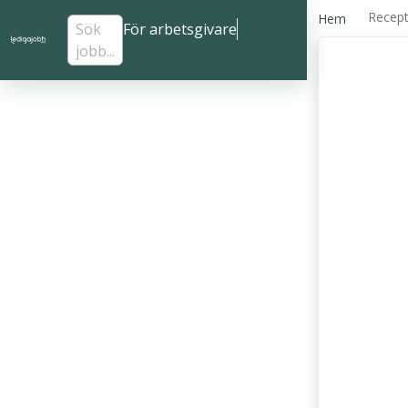
Recepti
Hem
Sök
För arbetsgivare
jobb...