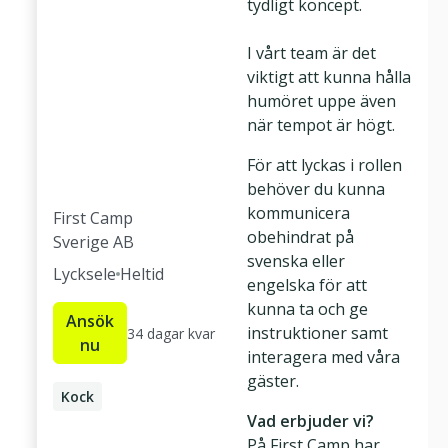
tydligt koncept.
I vårt team är det
viktigt att kunna hålla
humöret uppe även
när tempot är högt.
För att lyckas i rollen
behöver du kunna
kommunicera
First Camp
obehindrat på
Sverige AB
svenska eller
Lycksele
Heltid
engelska för att
kunna ta och ge
Ansök
instruktioner samt
34 dagar kvar
nu
interagera med våra
gäster.
Kock
Vad erbjuder vi?
På First Camp har