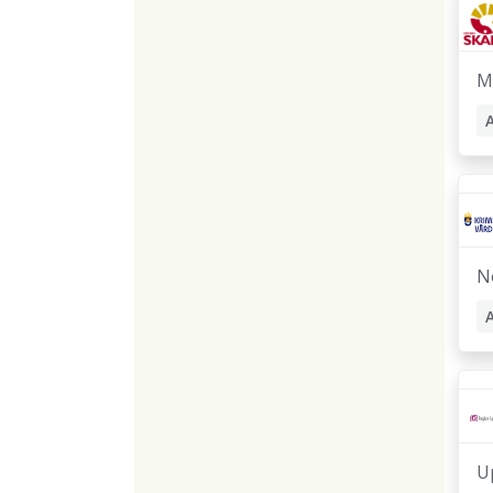
M
N
U