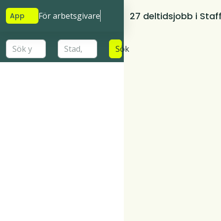
27 deltidsjobb i Sta
För arbetsgivare
App
Sök