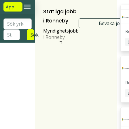
App
Statliga jobb
i Ronneby
Bevaka jobb
Myndighetsjobb
R
Sök
i Ronneby
R