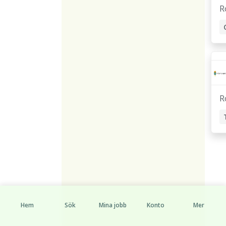
R
R
Hem
Sök
Mina jobb
Konto
Mer