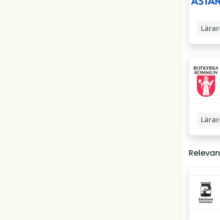
Lärar
SFI-lära
Lärar
Högstad
Relevan