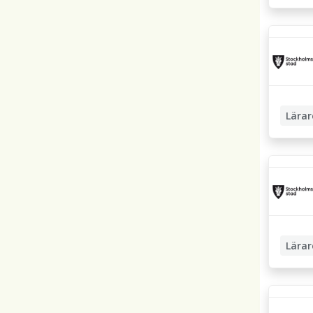
Mellans
Lärar
Moders
Lärar
Moders