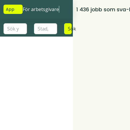
1 436 jobb som sva-
För arbetsgivare
App
Sök