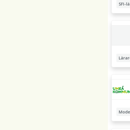
SFI-l
Lärar
Grundsk
Lågstad
Mode