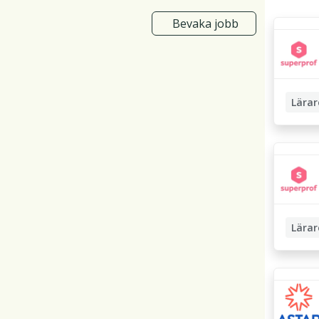
Bevaka jobb
Lärar
Läxhjäl
Lärar
Privatl
Lärarst
Pedagog