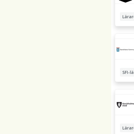
Lärar
Grundsk
Lågstad
SFI-l
Lärar