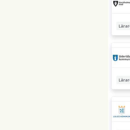
Lärar
Moders
Lärar
Fritids
Grundsk