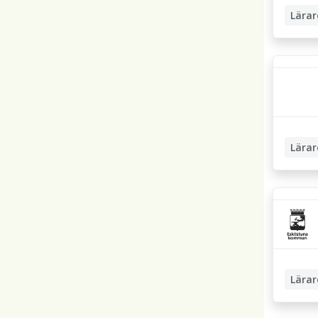
Lärar
Högstad
Lärar
Lärar
Högstad