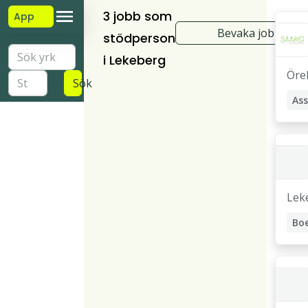
3 jobb som
App
Bevaka jobb
stödperson
i Lekeberg
Öre
Sök
Ass
Lek