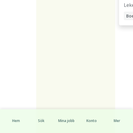
Lek
Hem
Sök
Mina jobb
Konto
Mer