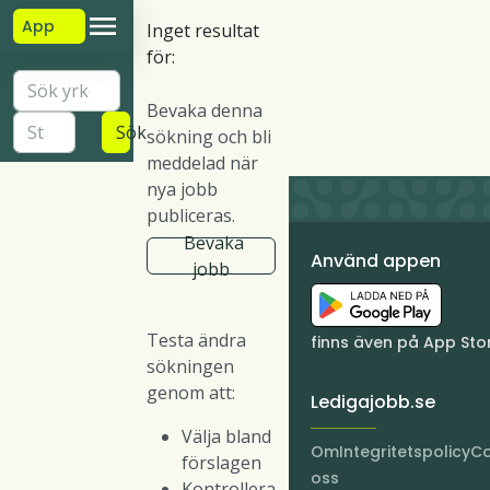
App
Inget resultat
för:
Bevaka denna
Sök
sökning och bli
meddelad när
nya jobb
publiceras.
Bevaka
Använd appen
jobb
Testa ändra
finns även på App Sto
sökningen
genom att:
Ledigajobb.se
Välja bland
Om
Integritetspolicy
Co
förslagen
oss
Kontrollera