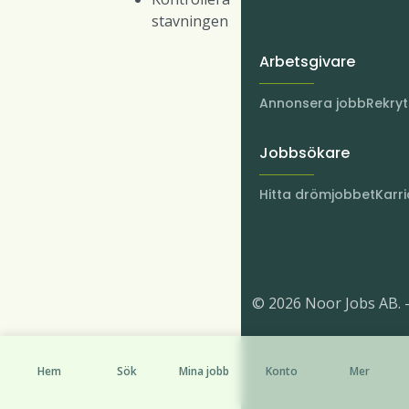
stavningen
Arbetsgivare
Annonsera jobb
Rekry
Jobbsökare
Hitta drömjobbet
Karri
© 2026 Noor Jobs AB. 
Hem
Sök
Mina jobb
Konto
Mer