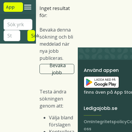
App
Inget resultat
för:
Bevaka denna
Sök
sökning och bli
meddelad när
nya jobb
publiceras.
Bevaka
Använd appen
jobb
Testa ändra
finns även på App Sto
sökningen
genom att:
Ledigajobb.se
Välja bland
Om
Integritetspolicy
Co
förslagen
oss
Kontrollera