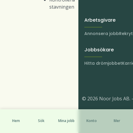
stavningen
Arbetsgivare
Annonsera jobb
Rekry
Jobbsökare
Hitta drömjobbet
Karri
© 2026 Noor Jobs AB. 
Hem
Sök
Mina jobb
Konto
Mer