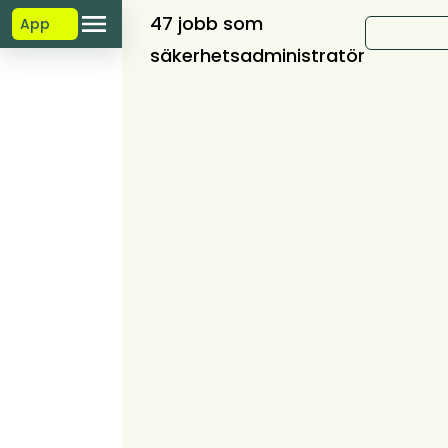
47 jobb som
App
säkerhetsadministratör