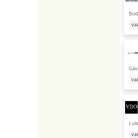
Bod
Vä
Gäv
Vä
Lul
Vä