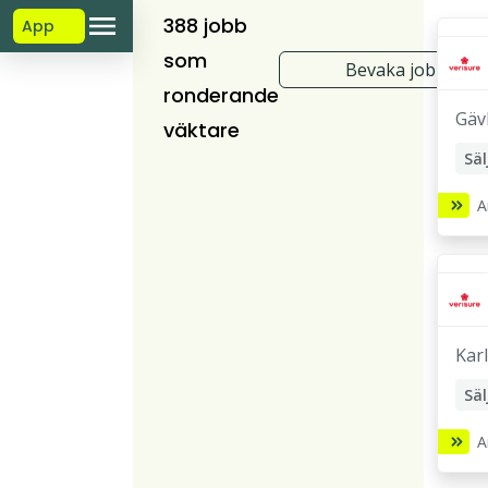
388 jobb
App
som
Bevaka jobb
ronderande
Gäv
väktare
Säl
Ute
A
Sä
Säk
Sä
Tek
Kar
Säk
Säl
Ute
A
Sä