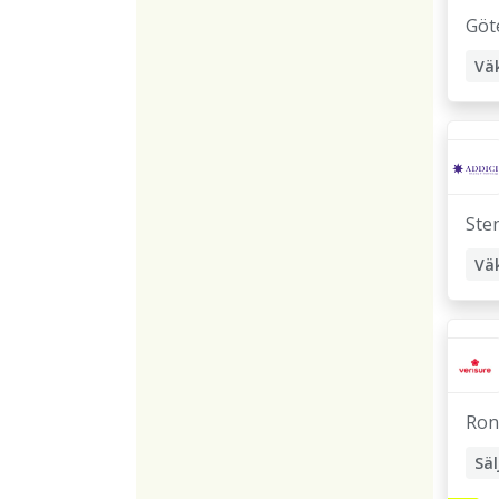
Göt
Vä
Ste
Vä
Ron
Säl