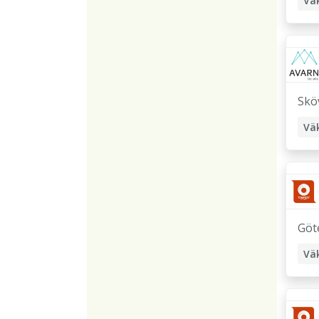
Vä
Skö
Vä
Göt
Vä