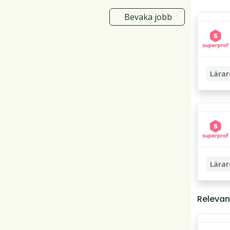
Bevaka jobb
Lärar
Läxhjäl
Privatl
Lärar
Privatl
Relevan
Lärarst
Pedagog