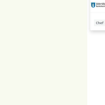
Chef
Biträda