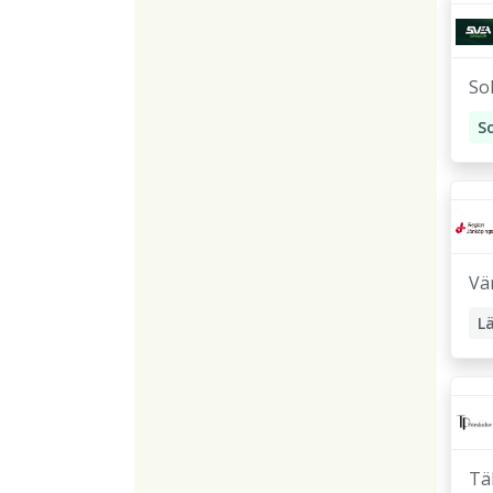
So
P
Vä
L
P
Tä