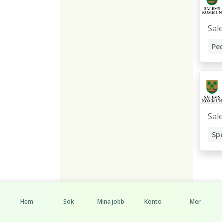
Sal
Pe
Sal
Hem
Sök
Mina jobb
Konto
Mer