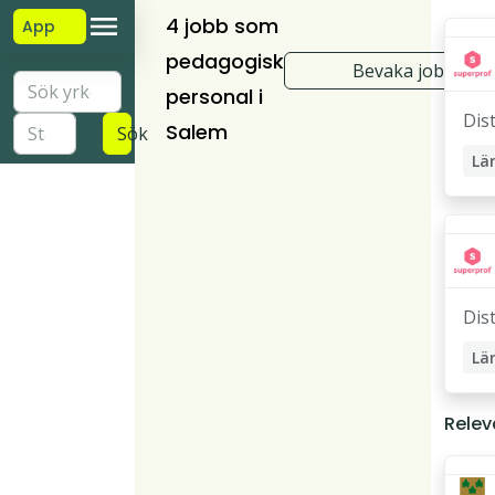
4 jobb som
App
pedagogisk
Bevaka jobb
personal i
Dis
Salem
Sök
Lä
St
Lä
Pri
Dis
Lä
Lä
Relev
Pri