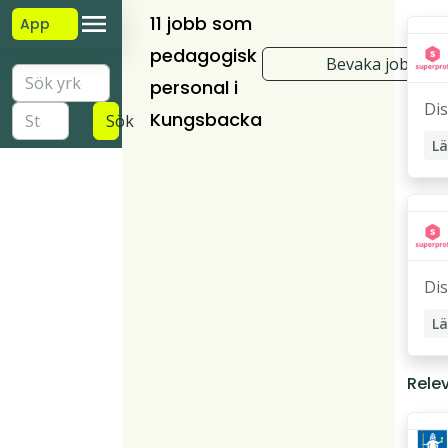
11 jobb som
App
pedagogisk
Bevaka jobb
personal i
Di
Kungsbacka
Sök
Lä
St
Lä
Pr
Di
Lä
Lä
Rele
Pr