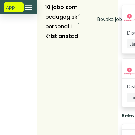
10 jobb som
App
pedagogisk
Bevaka jobb
personal i
Dis
Kristianstad
Lä
Lä
Pr
Dis
Lä
St
Relev
Lä
Pr