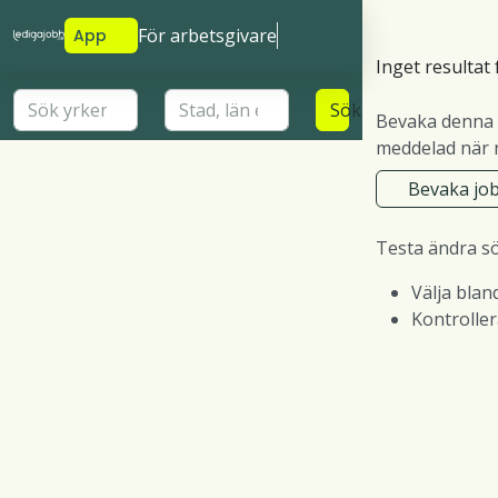
För arbetsgivare
App
Inget resultat 
Sök
Bevaka denna 
meddelad när n
Bevaka jo
Testa ändra s
Välja blan
Kontrolle