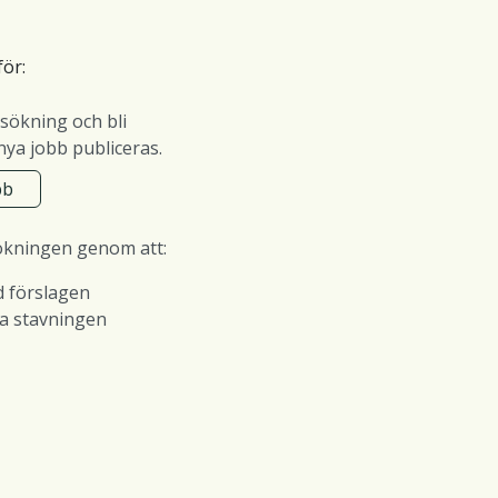
för:
sökning och bli
ya jobb publiceras.
bb
ökningen genom att:
d förslagen
ra stavningen