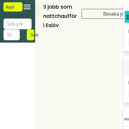
3 jobb som
App
Bevaka job
nattchaufför
i Eslöv
Sök