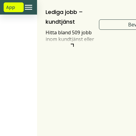
App
Lediga jobb –
kundtjänst
Bev
Hitta bland 509 jobb
inom kundtjänst eller
kundservice. Filtrera
mellan att jobba
hemifrån eller på deltid
för att hitta
kundtjänstmedarbetar-
jobb som passar dig
bäst.