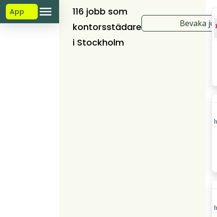
116 jobb som
App
Bevaka jo
kontorsstädare
i Stockholm