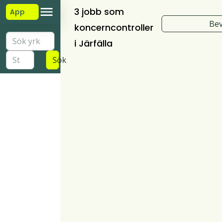
3 jobb som
App
Bev
koncerncontroller
i Järfälla
Sök