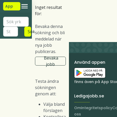
App
Inget resultat
för:
Bevaka denna
Sök
sökning och bli
meddelad när
nya jobb
publiceras.
Bevaka
Använd appen
jobb
Testa ändra
finns även på App Sto
sökningen
genom att:
Ledigajobb.se
Välja bland
Om
Integritetspolicy
Co
förslagen
oss
Kontrollera