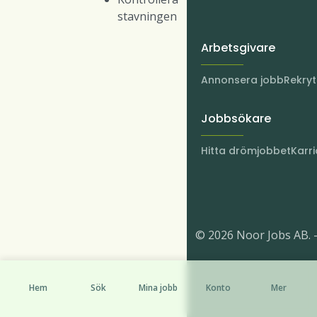
stavningen
Arbetsgivare
Annonsera jobb
Rekry
Jobbsökare
Hitta drömjobbet
Karri
© 2026 Noor Jobs AB. 
Hem
Sök
Mina jobb
Konto
Mer