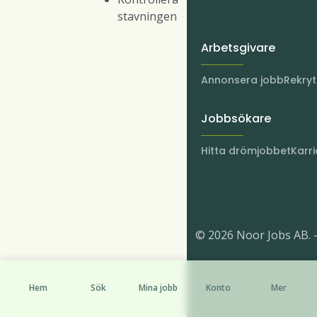
stavningen
Arbetsgivare
Annonsera jobb
Rekry
Jobbsökare
Hitta drömjobbet
Karri
© 2026 Noor Jobs AB. 
Hem
Sök
Mina jobb
Konto
Mer