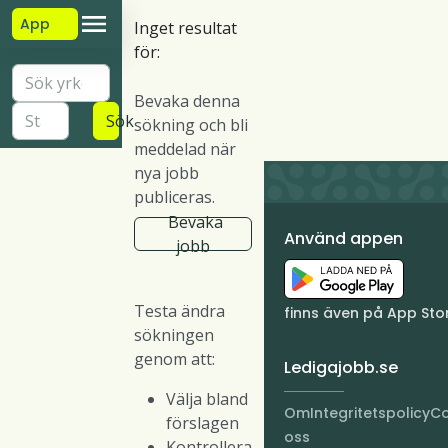
App
Inget resultat
för:
Bevaka denna
Sök
sökning och bli
meddelad när
nya jobb
publiceras.
Bevaka
Använd appen
jobb
Testa ändra
finns även på App Sto
sökningen
genom att:
Ledigajobb.se
Välja bland
Om
Integritetspolicy
Co
förslagen
oss
Kontrollera