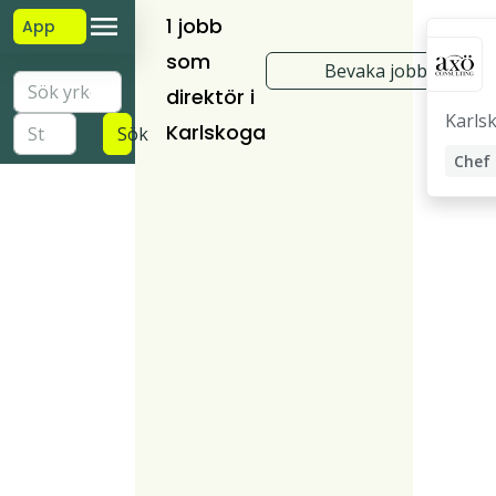
1 jobb
App
som
Bevaka jobb
direktör i
Karls
Karlskoga
Sök
Chef
Plats
Regi