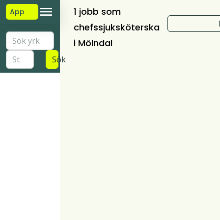
1 jobb som
App
chefssjuksköterska
i Mölndal
Sök