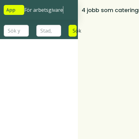
4 jobb som caterin
För arbetsgivare
App
Sök