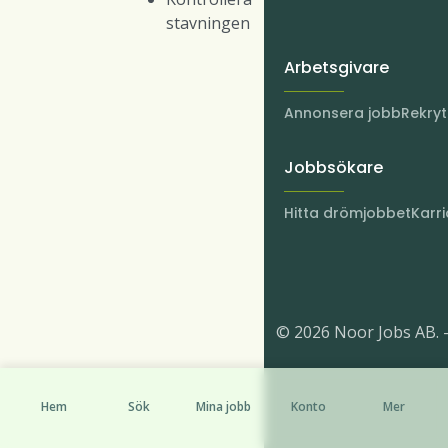
stavningen
Arbetsgivare
Annonsera jobb
Rekry
Jobbsökare
Hitta drömjobbet
Karri
© 2026 Noor Jobs AB. 
Hem
Sök
Mina jobb
Konto
Mer