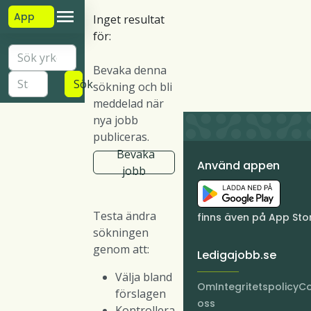
App
Inget resultat
för:
Bevaka denna
Sök
sökning och bli
meddelad när
nya jobb
publiceras.
Bevaka
Använd appen
jobb
Testa ändra
finns även på App Sto
sökningen
genom att:
Ledigajobb.se
Välja bland
Om
Integritetspolicy
Co
förslagen
oss
Kontrollera