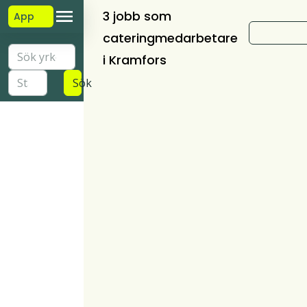
3 jobb som
App
cateringmedarbetare
i Kramfors
Sök