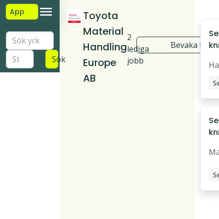
App
Toyota
Material
Se
2
Bevaka före
kni
Handling
lediga
Ha
Sök
jobb
Europe
Ha
AB
Se
kn
M
Ma