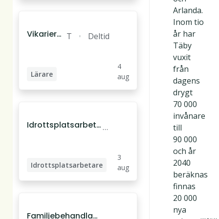
Arlanda.
Inom tio
Vikariera
år har
T
Deltid
nde lärar
Täby
ä
e i spansk
vuxit
b
4
a till Näsb
från
y
Lärare
aug
yparkssk
dagens
Högstadielärare
olan
drygt
70 000
invånare
Idrottsplatsarbeta
T
till
re till Täby kommu
ä
90 000
ns idrottshallar
b
och år
3
y
2040
Idrottsplatsarbetare
aug
beräknas
finnas
20 000
nya
Familjebehandlar
T