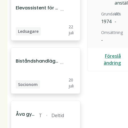
anstäl
Elevassistent för el
T
Grundades
VD
ev med blindhet oc
ä
h hörselnedsättnin
1974
-
b
22
g
y
Ledsagare
Omsättning
juli
-
Elevassistent
Pedagogassistent
Föreslå
Biståndshandlägg
T
ändring
are till enheten bes
ä
tällare äldreomsor
b
20
g
y
Socionom
juli
Beställare
Biståndshandläggare
Åva gym
T
Deltid
nasium s
ä
öker lärar