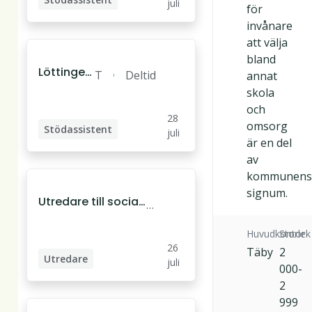
juli
för
invånare
att välja
bland
Löttinge
T
Deltid
annat
gruppbos
ä
skola
tad söker
b
och
28
stödassis
y
omsorg
Stödassistent
juli
tent
är en del
av
kommunen
signum.
Utredare till social
T
omsorgs stab, proj
ä
ektanställning
Huvudkontor
Storlek
b
26
Täby
2
y
Utredare
juli
000-
2
999