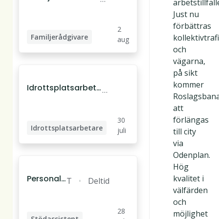
arbetstillfäll
e till Familjegrupp
ä
Just nu
en
by
förbättras
2
Familjerådgivare
kollektivtraf
aug
och
Familjebehandlare
vägarna,
på sikt
kommer
Idrottsplatsarbeta
T
Roslagsban
re - timvikarie till Ti
ä
att
bblevallen
b
förlängas
30
y
Idrottsplatsarbetare
juli
till city
via
Odenplan.
Hög
Personal t
kvalitet i
T
Deltid
ill autism
välfärden
ä
verksamh
och
b
28
et
möjlighet
y
Stödassistent