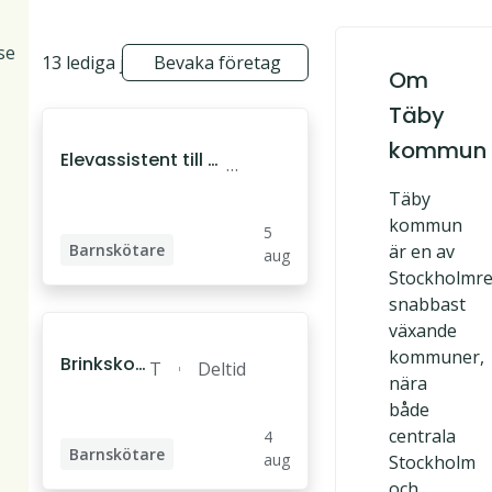
se
13 lediga jobb
Bevaka företag
Om
Täby
kommun
Elevassistent till a
T
npassad grundsk
ä
Täby
ola
by
kommun
5
Barnskötare
är en av
aug
Stockholmr
Elevassistent
snabbast
Fritidspedagog
växande
kommuner,
Brinkskol
T
Deltid
nära
an söker f
ä
både
ritidsmed
b
centrala
4
arbetare
y
Barnskötare
aug
Stockholm
och
Fritidsledare