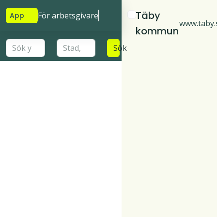
Täby
För arbetsgivare
App
www.taby.
kommun
Sök