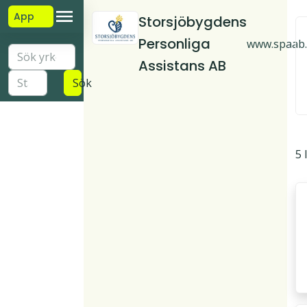
App
Storsjöbygdens
Personliga
www.spaab.
Assistans AB
Sök
5 