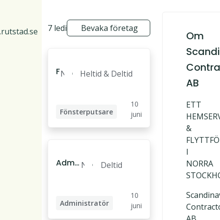
7 lediga jobb
Bevaka företag
rutstad.se
Om
Scandi
Contra
F
N
Heltid & Deltid
AB
ö
o
n
r
10
ETT
s
r
Fönsterputsare
juni
HEMSERV
t
t
&
e
ä
FLYTTF
r
l
I
p
j
Admi
NORRA
N
Deltid
u
e
nistra
STOCKH
o
t
tör - L
r
s
Scandina
10
öner
r
a
Administratör
juni
Contract
& fakt
t
r
AB
Löneadministratör