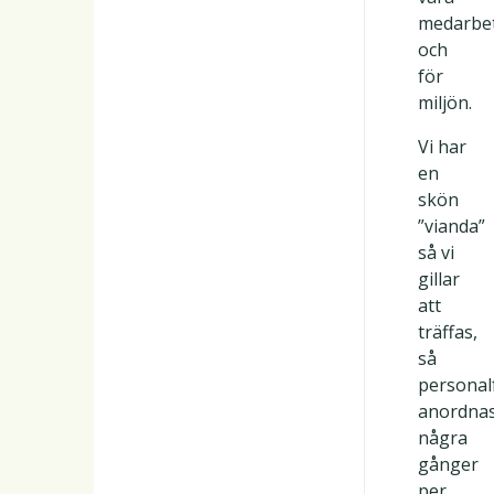
medarbe
och
för
miljön.
Vi har
en
skön
”vianda”
så vi
gillar
att
träffas,
så
personal
anordna
några
gånger
per