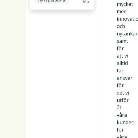
feb
t
mycket
t
a
med
ä
r
innovati
l
b
och
j
e
nytänka
e
t
samt
a
för
r
att vi
e
alltid
m
tar
e
ansvar
d
för
k
det vi
ö
utför
r
åt
k
våra
o
kunder,
r
för
t
våra