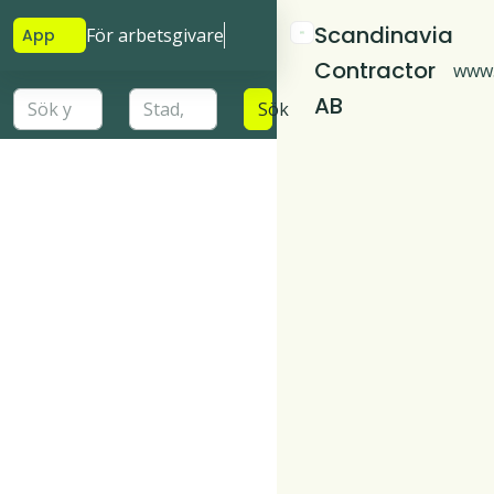
Scandinavia
För arbetsgivare
App
Contractor
www.
AB
Sök