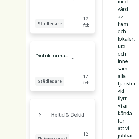
med
arig städleda
nd
vård
re i Täby/Dan
er
av
12
deryd
yd
Städledare
hem
feb
och
Distriktsansvarig
lokaler,
ute
och
Distriktsansv
N
inne
arig städleda
or
samt
re i Täby/Dan
rt
alla
12
deryd
älj
Städledare
feb
tjänster
e
vid
Distriktsansvarig
flytt.
Vi är
F
kända
N
Heltid & Deltid
l
för
o
y
att vi
r
12
t
jobbar
r
Flyttpersonal