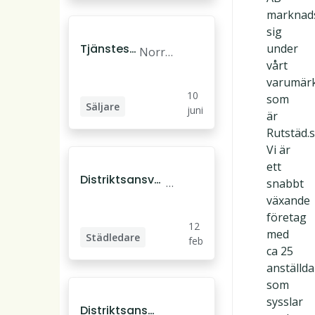
urerin
ä
e
marknad
g
l
s
sig
j
ö
Tjänstesä
under
Norrt
e
k
ljare
vårt
älje
e
varumär
s
10
som
Säljare
juni
är
Säljkonsult
Rutstäd.s
Vi är
Tjänstesäljare
ett
Distriktsansvar
T
snabbt
ig städledare i
ä
växande
Täby/Dandery
b
företag
12
d
y
med
Städledare
feb
ca 25
Distriktsansvarig
anställda
som
sysslar
Distriktsansv
Da