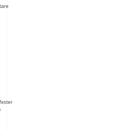
tare
fester
s