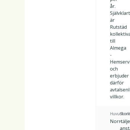
år.
Självklart
är
Rutstäd
kollektiv
till
Almega
-
Hemservi
och
erbjuder
därför
avtalsenl
villkor.
Huvudkont
Storl
Norrtälje
-
anst