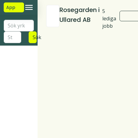
App
Rosegarden i
5
lediga
Ullared AB
jobb
Sök