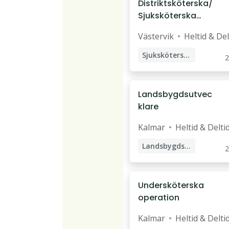
Distriktsköterska/
Sjuksköterska
Gamleby
Västervik
Heltid & Del
hälsocentral
Sjuksköterska
2
Distriktssköterska
Landsbygdsutvec
klare
Kalmar
Heltid & Delti
Landsbygdsutvecklare
2
Undersköterska
operation
Kalmar
Heltid & Delti