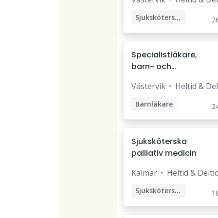
t
Sjuksköterska
26
Specialistläkare,
barn- och
ungdomskliniken
Västervik
Heltid & Del
Barnläkare
24
Specialistläkare
Sjuksköterska
palliativ medicin
Kalmar
Heltid & Delti
Sjuksköterska
18