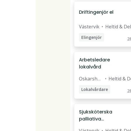
Driftingenjör el
Västervik
Heltid & Del
Elingenjör
28
Driftingenjör
Arbetsledare
lokalvård
Oskarsha
Heltid & D
mn
Lokalvårdare
28
Arbetsledare
Sjuksköterska
palliativa
rådgivningsteame
Västervik
Heltid & Del