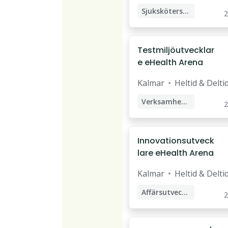
Sjuksköterska
2
Distriktssköterska
Testmiljöutvecklar
e eHealth Arena
Kalmar
Heltid & Delti
Verksamhetsutvecklare
2
Innovationsutveck
lare eHealth Arena
Kalmar
Heltid & Delti
Affärsutvecklare
2