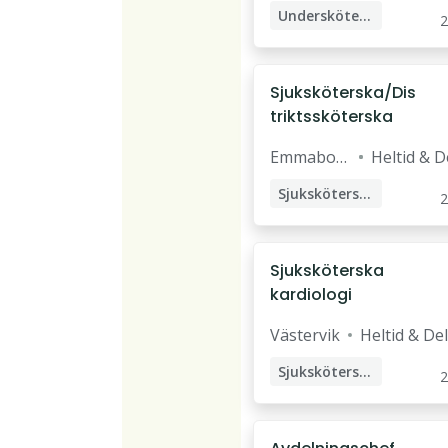
Undersköterska
2
Sjuksköterska/Dis
triktssköterska
Emmabod
Heltid & D
a
Sjuksköterska
2
Distriktssköterska
Sjuksköterska
kardiologi
Västervik
Heltid & Del
Sjuksköterska
2