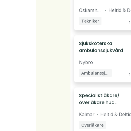
Oskarsha
Heltid & D
mn
Tekniker
1
VVS-tekniker
Sjuksköterska
ambulanssjukvård
Nybro
Ambulanssjuksköterska
1
Specialistläkare/
överläkare hud
och
Kalmar
Heltid & Delti
könssjukdomar
Överläkare