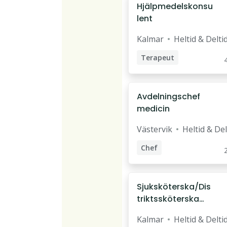
Hjälpmedelskonsu
lent
Kalmar
Heltid & Delti
Terapeut
Fysioterapeut
Hjälpmedelskonsulent
Avdelningschef
medicin
Västervik
Heltid & Del
Chef
Enhetschef
Avdelningschef
Sjuksköterska/Dis
triktssköterska
Norrlidens
Kalmar
Heltid & Delti
hälsocentral