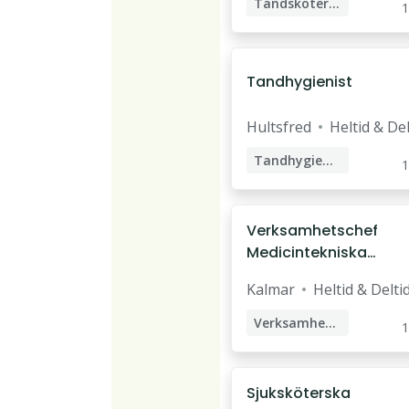
Tandsköterska
1
Tandhygienist
Hultsfred
Heltid & Del
Tandhygienist
1
Verksamhetschef
Medicintekniska
avdelningen
Kalmar
Heltid & Delti
Verksamhetschef
1
Sjuksköterska