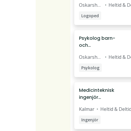
Oskarsha
Heltid & D
mn
Logoped
Psykolog barn-
och
ungdomspsykiatri
Oskarsha
Heltid & D
mn
Psykolog
Medicinteknisk
ingenjör
strålbehandling
Kalmar
Heltid & Delti
och PET/CT
Ingenjör
Medicinteknisk ingenjör