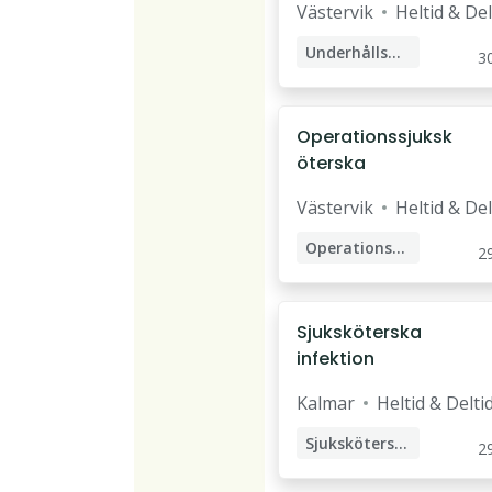
Västervik
Heltid & Del
Underhållsansvarig
30
Automationstekniker
Operationssjuksk
öterska
Västervik
Heltid & Del
Operationssjuksköterska
29
Sjuksköterska
infektion
Kalmar
Heltid & Delti
Sjuksköterska
29
Specialistsjuksköterska