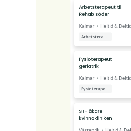
Föreslå änd
Arbetsterapeut till
Rehab söder
Kalmar
Heltid & Delti
Arbetsterapeut
Fysioterapeut
geriatrik
Kalmar
Heltid & Delti
Fysioterapeut
ST-läkare
kvinnokliniken
Västervik
Heltid & Del