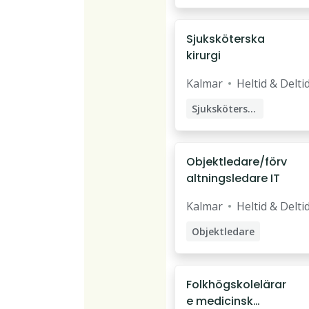
Specialistläkare
Sjuksköterska
kirurgi
Kalmar
Heltid & Delti
Sjuksköterska
Objektledare/förv
altningsledare IT
Kalmar
Heltid & Delti
Objektledare
Systemförvaltare
Förvaltningsledare
Folkhögskolelärar
e medicinsk