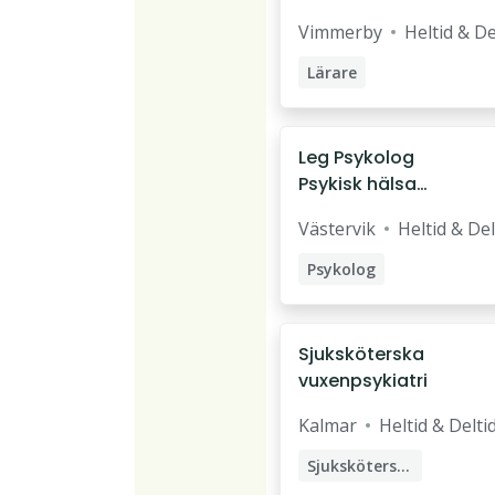
sekreterarutbildni
Vimmerby
Heltid & De
ng
Lärare
Pedagog
Folkhögskollärare
Leg Psykolog
Psykisk hälsa
Vårdadministratör
Esplanadens
Medicinsk sekreterare
Västervik
Heltid & Del
hälsocentral
Västervik
Psykolog
Sjuksköterska
vuxenpsykiatri
Kalmar
Heltid & Delti
Sjuksköterska