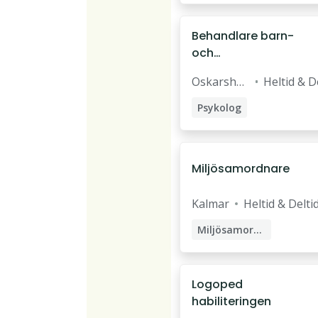
Behandlare barn-
och
ungdomspsykiatri
Oskarsha
Heltid & D
mn
Psykolog
Socionom
Behandlare
Miljösamordnare
Sjuksköterska
Kalmar
Heltid & Delti
Miljösamordnare
Logoped
habiliteringen