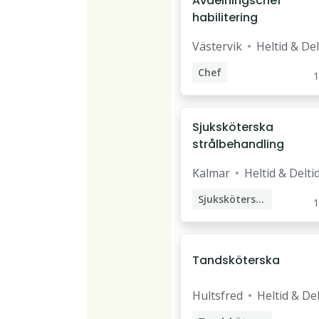
Avdelningschef
habilitering
Västervik
Heltid & Del
Chef
1
Enhetschef
Avdelningschef
Sjuksköterska
strålbehandling
Kalmar
Heltid & Delti
Sjuksköterska
1
Röntgensjuksköterska
Tandsköterska
Hultsfred
Heltid & Del