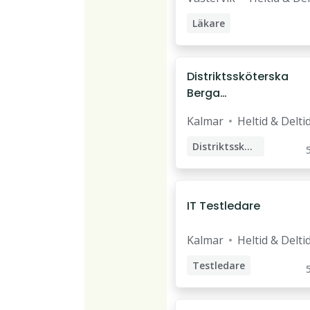
Läkare
ST-läkare
Distriktssköterska
Berga
hälsocentral
Kalmar
Heltid & Delti
Distriktssköterska
IT Testledare
Kalmar
Heltid & Delti
Testledare