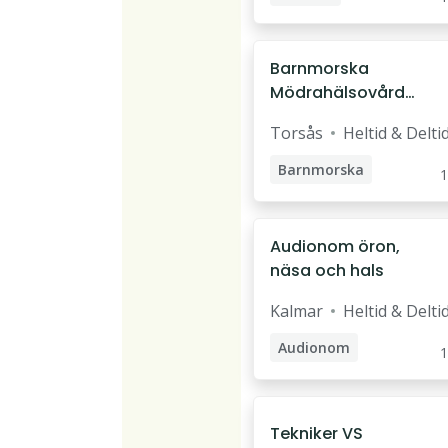
Undersköterska
Barnmorska
Mödrahälsovårde
n
Torsås
Heltid & Delti
Barnmorska
1
Audionom öron,
näsa och hals
Kalmar
Heltid & Delti
Audionom
1
Tekniker VS