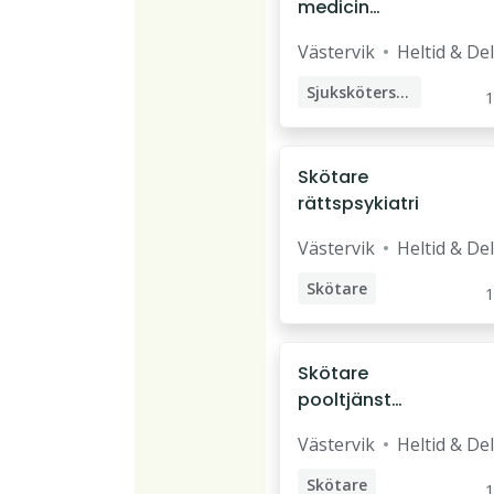
medicin
stroke/neurologi
Västervik
Heltid & Del
Sjuksköterska
1
Skötare
rättspsykiatri
Västervik
Heltid & Del
Skötare
1
Handledare
HLR-instruktör
Skötare
pooltjänst
Undersköterska
psykiatri
Behandlingspedagog
Västervik
Heltid & Del
Skötare
1