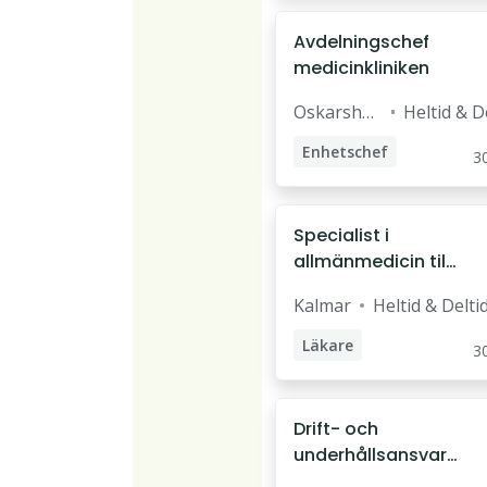
Avdelningschef
medicinkliniken
Oskarsha
Heltid & D
mn
Enhetschef
30
Avdelningschef
Specialist i
allmänmedicin till
Region Kalmar län
Kalmar
Heltid & Delti
Läkare
30
Specialistläkare
Drift- och
underhållsansvari
g