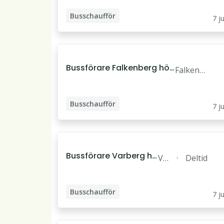
Busschaufför
7 ju
Bussförare Falkenberg hös
Falkenb
ten 2026
erg
Busschaufför
7 ju
Bussförare Varberg hö
Va
Deltid
sten 2026
rb
er
Busschaufför
g
7 ju