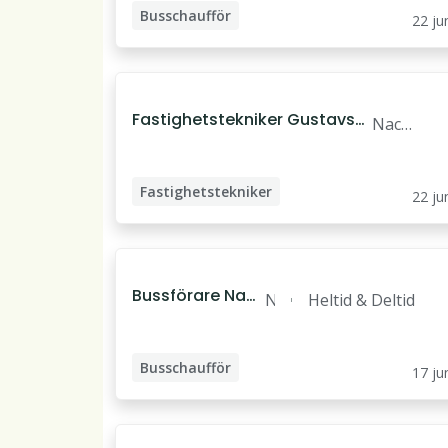
egiontrafik
Busschaufför
k
22 ju
ö
p
i
n
Fastighetstekniker Gustavsb
Nack
g
erg
a
Fastighetstekniker
22 ju
Bussförare Nack
N
Heltid & Deltid
a Värmdö
a
c
Busschaufför
k
17 ju
a