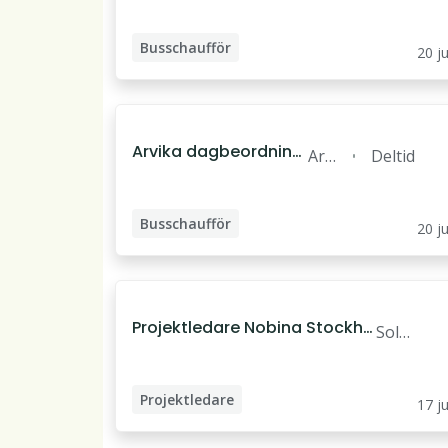
rs
Busschaufför
20 ju
Arvika dagbeordning
Arv
Deltid
80%
ika
Busschaufför
20 ju
Projektledare Nobina Stockho
Soln
lm
a
Projektledare
17 ju