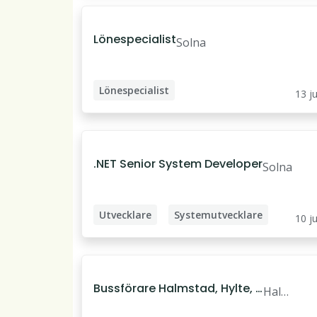
Lönespecialist
Solna
Lönespecialist
13 ju
Löneadministratör
.NET Senior System Developer
Solna
Utvecklare
Systemutvecklare
10 ju
Backend-utvecklare
Bussförare Halmstad, Hylte, L
Halm
aholm hösten 2026
stad