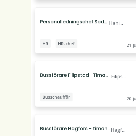
Personalledningschef Söder
Haning
törn
e
HR
HR-chef
21 ju
Bussförare Filipstad- Timan
Filipst
ställning
ad
Busschaufför
20 ju
Bussförare Hagfors - timans
Hagfo
tällning