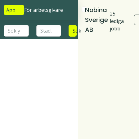
Nobina
För arbetsgivare
App
25
Sverige
lediga
jobb
AB
Sök