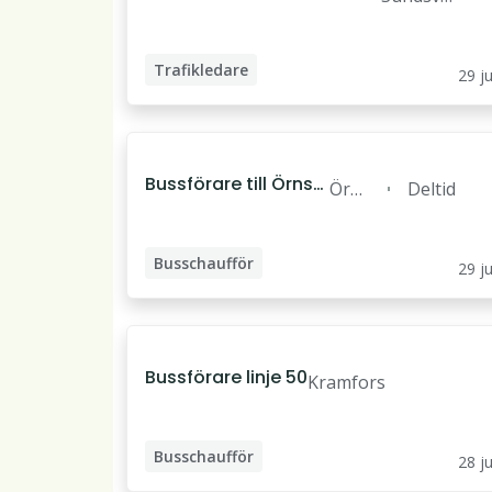
d
l
Trafikledare
29 ju
Bussförare till Örnsk
Örns
Deltid
öldsvik stad
köld
svik
Busschaufför
29 ju
Bussförare linje 50
Kramfors
Busschaufför
28 ju