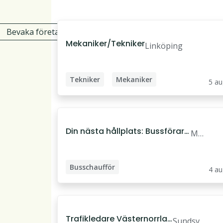
Bevaka företag
Mekaniker/Tekniker
Linköping
Tekniker
Mekaniker
5 au
Underhållsmekaniker
Din nästa hållplats: Bussförare
Mal
hos Nobina Malmö
mö
Busschaufför
4 au
Trafikledare Västernorrlan
Sundsval