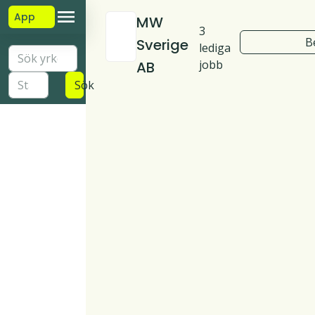
App
MW
3
B
Sverige
lediga
jobb
AB
Sök