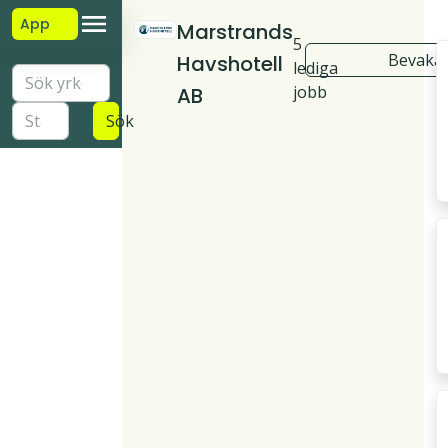
App
Marstrands
5
Bevaka 
Havshotell
lediga
jobb
AB
Sök