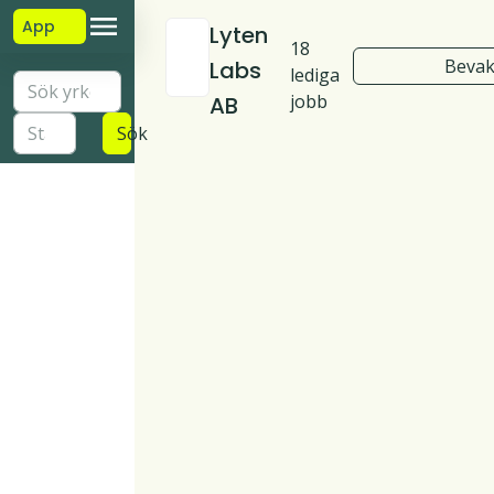
App
Lyten
18
Bevak
Labs
lediga
jobb
AB
Sök