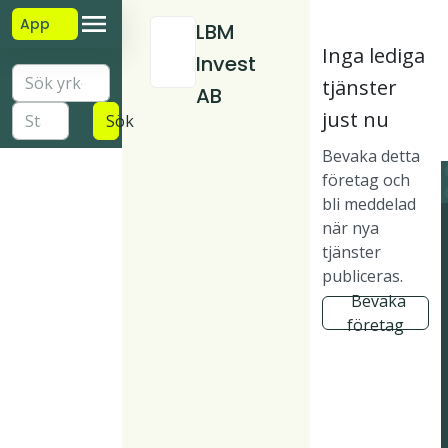
App
LBM
Inga lediga
Invest
tjänster
AB
just nu
Sök
Bevaka detta
företag och
bli meddelad
när nya
tjänster
publiceras.
Bevaka
företag