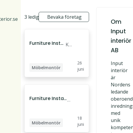
3 lediga jobb
Bevaka företag
erior.se
Om
Input
interiör
Furniture Instal
Ka
AB
ler till Input int
rls
eriör i Karlstad
ta
26
Input
d
Möbelmontör
juni
interiör
är
Lagerarbetare
Nordens
Inredningsmontör
ledande
Furniture Install
oberoend
L
er till Input inter
inrednin
ul
iör i Luleå
med
e
18
unik
å
Möbelmontör
juni
kompete
Inredningsmontör