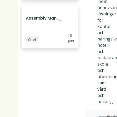
inom
behovsan
lösningar
Assembly Man
L
för
ager till Input in
ul
kontor
teriör i Luleå
e
och
18
å
näringsliv
Chef
juni
hotell
Möbelmontör
och
restauran
skola
och
utbildnin
samt
vård
och
omsorg.
Huvudkont
Storl