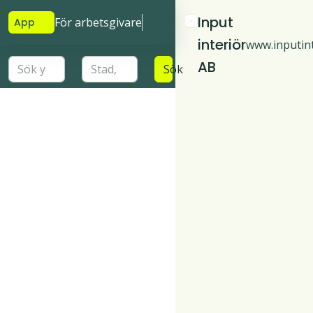
Input
För arbetsgivare
App
interiör
www.inputint
AB
Sök