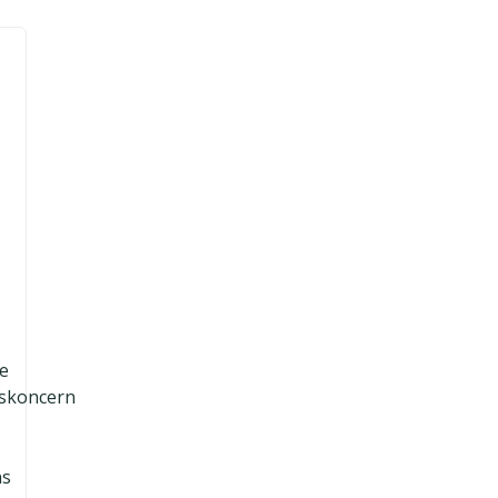
e
gskoncern
ns