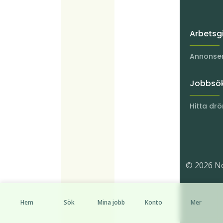
Arbetsg
Annonser
Jobbsö
Hitta dr
© 2026 No
Hem
Sök
Mina jobb
Konto
Mer