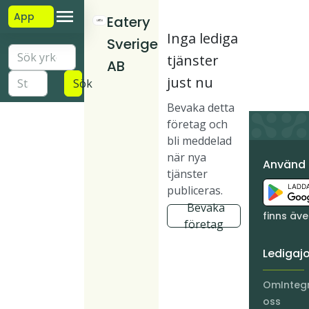
App
Eatery
Inga lediga
Sverige
tjänster
AB
just nu
Sök
Bevaka detta
företag och
bli meddelad
när nya
Använd
tjänster
publiceras.
Bevaka
finns äv
företag
Ledigaj
Om
Integ
oss