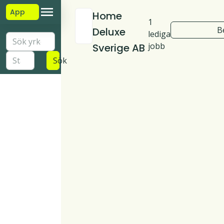
App
Home
1
B
Deluxe
lediga
jobb
Sverige AB
Sök