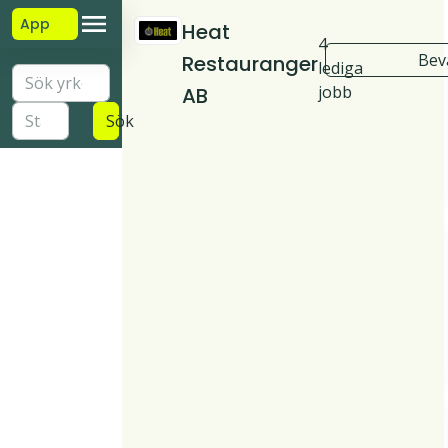
App
Heat
4
Bev
Restauranger
lediga
jobb
AB
Sök