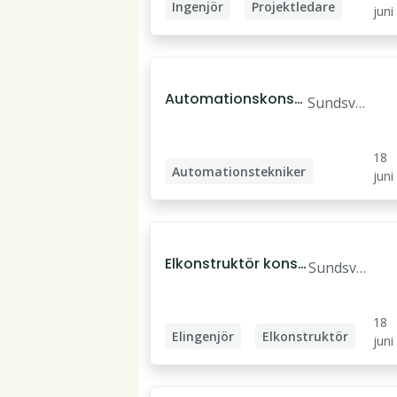
Ingenjör
Projektledare
juni
Energiingenjör
Teknisk projektledare
Automationskonsul
Sundsval
t
l
18
Automationstekniker
juni
Elkonstruktör konsu
Sundsval
lt
l
18
Elingenjör
Elkonstruktör
juni