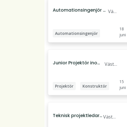
Automationsingenjör m
Väst
ed erfarenhet av 800xA
erås
18
Automationsingenjör
juni
Junior Projektör inom
Väste
rörsystem
rås
15
Projektör
Konstruktör
juni
Civilingenjör
Teknisk projektledare
Väster
energi
ås