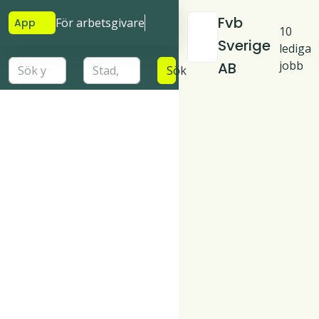
Fvb
För arbetsgivare
App
10
Sverige
lediga
jobb
AB
Sök