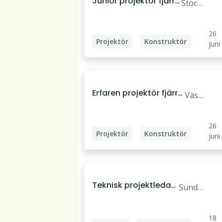
Junior projektör fjärrv
Stock
ärme fjärrkyla
holm
26
Projektör
Konstruktör
juni
Energiingenjör
Erfaren projektör fjärrv
Väst
ärme fjärrkyla
erås
26
Projektör
Konstruktör
juni
Energiingenjör
Teknisk projektledare
Sundsv
energi
all
18