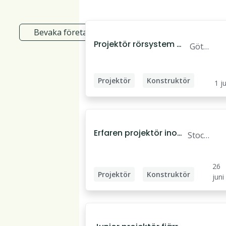
Bevaka företag
Projektör rörsystem m
Göte
ed 3-5 års erfarenhet
borg
Projektör
Konstruktör
1 ju
Civilingenjör
Erfaren projektör inom
Stock
fjärrvärme fjärrkyla
holm
26
Projektör
Konstruktör
juni
Energiingenjör