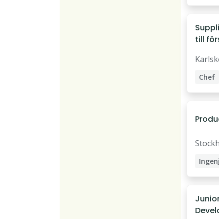
Suppl
till f
Karls
Chef
Kvali
Kvali
Produ
Stock
Ingen
Civili
Produ
Junior
Devel