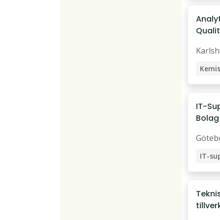
Data 
Analy
Qualit
Karls
Karls
Kemis
Analy
IT-Sup
Bolag
Göteb
IT-su
Teknis
tillve
Halls