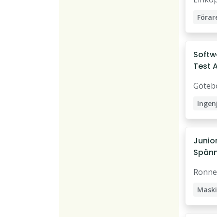
Förar
Softw
Test 
Göteb
Ingen
Softw
Junior
Spänn
Ronne
Maski