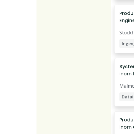
Produ
Engin
Stock
Ingen
Kvali
Elekt
System
inom 
Malm
Datai
Syste
Produ
inom e