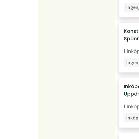
Ingen
Konst
Konstr
Spänn
Jönkö
Linkö
Ingen
Konst
Inköp
Uppdr
Linkö
Inköp