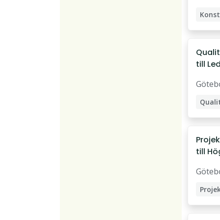
Konst
Quali
till L
Göteb
Göteb
Quali
Projek
till H
i Göt
Göteb
Proje
Kvali