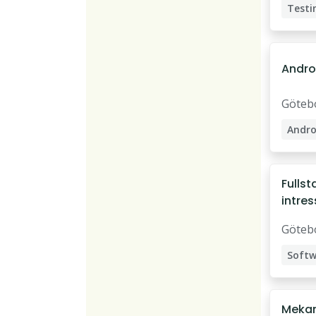
Testi
Mjukv
Andro
Göteb
Andro
Fulls
intre
och S
Göteb
Mekan