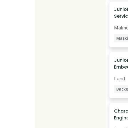
Junio
Servic
innov
Malm
Maski
Servi
Junio
Embed
Global
Lund
Chara
Engin