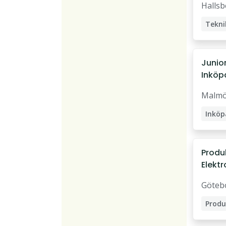
Hallsb
Tekni
Bered
Tekni
Junio
Inköpa
Produ
Försv
Malm
Inköp
Produ
Elektr
Göteb