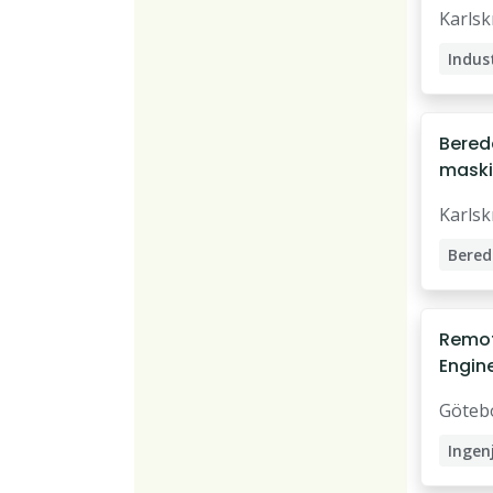
försva
Karls
Indust
Bered
maski
försva
Karls
Bered
Remot
Engine
FinTe
Göteb
Ingen
Datai