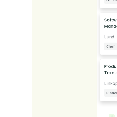
Softw
Manage
Försv
Lund
Chef
Produk
Tekni
Linkö
Plane