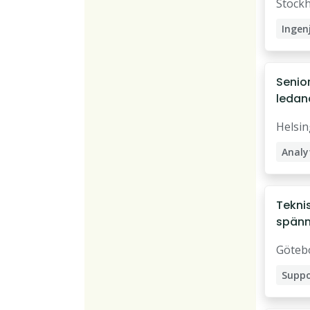
Stock
Ingen
Testi
Civili
Senior
ledan
Mätni
Helsi
Elekt
Helsi
Analy
Data 
Dataa
Teknis
spänn
Busin
Göte
Göteb
Suppo
IT-su