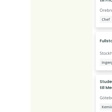
till Fr
Örebr
Chef
HR-ko
Fullst
Stock
Ingen
Stude
till M
Göteb
Kemii