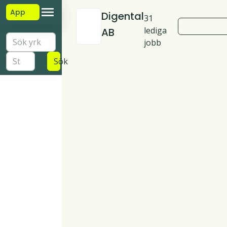
App
Digental
31
lediga
AB
jobb
Sök